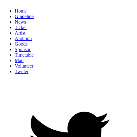
Home
Guideline
News
Ticket
Artist
Audition
Goods
Sponsor
Timetable
Map
Volunteer
Twitter